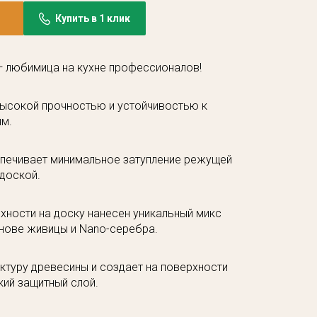
Купить в 1 клик
— любимица на кухне профессионалов!
высокой прочностью и устойчивостью к
ям.
печивает минимальное затупление режущей
 доской.
хности на доску нанесен уникальный микс
нове живицы и Nano-серебра.
ктуру древесины и создает на поверхности
кий защитный слой.